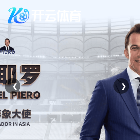
Skip
to
content
❮
❯