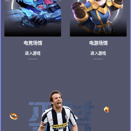
电竞场馆
电游场馆
进入游戏
进入游戏