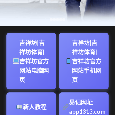
吉祥坊|吉
吉祥坊|吉
祥坊体育|
祥坊体育|
吉祥坊官方
吉祥坊官方
网站电脑网
网站手机网
页
页
易记网址
新人教程
app1313.com